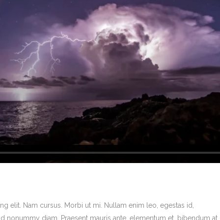
g elit. Nam cursus. Morbi ut mi. Nullam enim leo, egestas id,
end nonummy diam. Praesent mauris ante, elementum et, bibendum at,