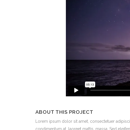
ABOUT THIS PROJECT
Lorem ipsum dolor sit amet, consectetuer adipiscin
condimentum at, laoreet mattis, massa. Sed eleif