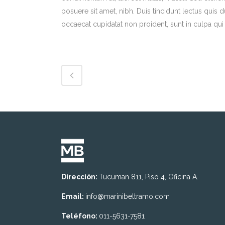
posuere sit amet, nibh. Duis tincidunt lectus quis 
occaecat cupidatat non proident, sunt in culpa qui 
Dirección:
Tucuman 811, Piso 4, Oficina A.
Email:
info@marinibeltramo.com
Teléfono:
011-5631-7581