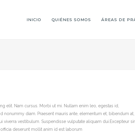
INICIO
QUIÉNES SOMOS
ÁREAS DE PR
g elit. Nam cursus. Morbi ut mi. Nullam enim leo, egestas id,
end nonummy diam. Praesent mauris ante, elementum et, bibendum at,
dui viverra vestibulum. Suspendisse vulputate aliquam dui.Excepteur si
officia deserunt mollit anim id est laborum